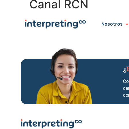
Canal RCN
Nosotros
¿
Co
ce
co