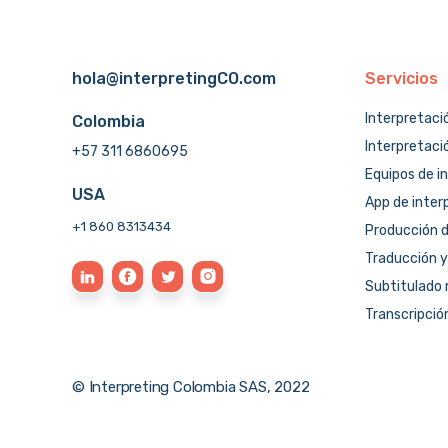
hola@interpretingCO.com
Servicios
Interpretaci
Colombia
Interpretaci
+57 311 6860695
Equipos de i
USA
App de inter
+1 860 8313434
Producción d
Traducción y
Subtitulado 
Transcripció
© Interpreting Colombia SAS, 2022