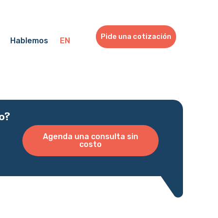
Pide una cotización
Hablemos
EN
o?
Agenda una consulta sin
costo