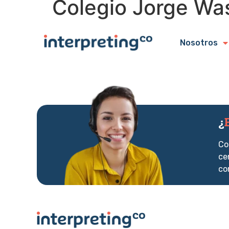
Colegio Jorge Wa
Nosotros
¿
Co
ce
co