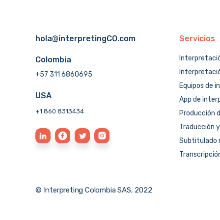
hola@interpretingCO.com
Servicios
Interpretaci
Colombia
Interpretaci
+57 311 6860695
Equipos de i
USA
App de inter
+1 860 8313434
Producción d
Traducción y
Subtitulado 
Transcripció
© Interpreting Colombia SAS, 2022