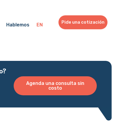
Pide una cotización
Hablemos
EN
o?
Agenda una consulta sin
costo