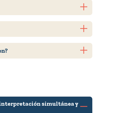
en?
 interpretación simultánea y