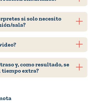
rpretes si solo necesito
nión/sala?
video?
traso y, como resultado, se
l tiempo extra?
mota