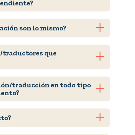
pendiente?
tación son lo mismo?
s/traductores que
ión/traducción en todo tipo
iento?
cto?