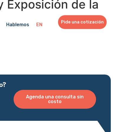
 Exposición de la
Pide una cotización
Hablemos
EN
o?
Agenda una consulta sin
costo