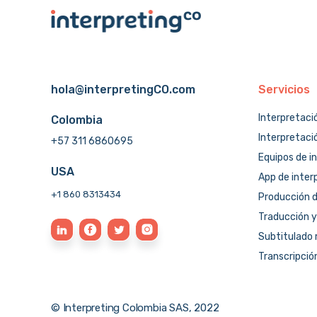
hola@interpretingCO.com
Servicios
Interpretaci
Colombia
Interpretaci
+57 311 6860695
Equipos de i
USA
App de inter
+1 860 8313434
Producción d
Traducción y
Subtitulado 
Transcripció
© Interpreting Colombia SAS, 2022