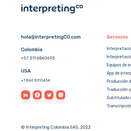
hola@interpretingCO.com
Servicios
Interpretaci
Colombia
Interpretaci
+57 311 6860695
Equipos de i
USA
App de inter
+1 860 8313434
Producción d
Traducción y
Subtitulado 
Transcripció
© Interpreting Colombia SAS, 2022