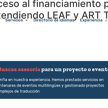
eso al financiamiento p
ntendiendo LEAF y ART
Servicios
Directorio de idiomas
Experiencia
Buscas asesoría
para un proyecto o event
nfía en nuestra experiencia. Hemos prestado servicios en
ntenares de eventos multilingües y gestionado proyectos
mplejos de traducción